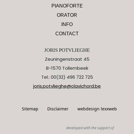
PIANOFORTE
ORATOR
INFO
CONTACT
JORIS POTVLIEGHE
Zeuningenstraat 45
B-1570 Tollembeek
Tel.: 00(32) 496 722 725
joris.potvlieghe@clavichord.be
Sitemap
Disclaimer
webdesign lexxweb
developed with the support of