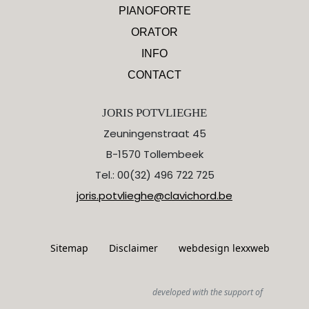
PIANOFORTE
ORATOR
INFO
CONTACT
JORIS POTVLIEGHE
Zeuningenstraat 45
B-1570 Tollembeek
Tel.: 00(32) 496 722 725
joris.potvlieghe@clavichord.be
Sitemap
Disclaimer
webdesign lexxweb
developed with the support of