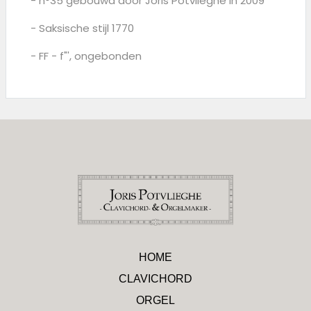
- n°35 gebouwd door Joris Potvlieghe in 2009
- Saksische stijl 1770
- FF - f"', ongebonden
HOME
CLAVICHORD
ORGEL