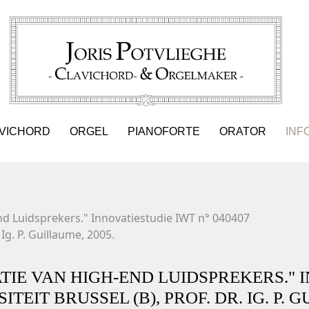
VICHORD
ORGEL
PIANOFORTE
ORATOR
INF
nd Luidsprekers." Innovatiestudie IWT n° 040407
 Ig. P. Guillaume, 2005.
ATIE VAN HIGH-END LUIDSPREKERS." 
ITEIT BRUSSEL (B), PROF. DR. IG. P. 